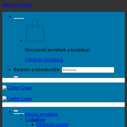
Skip to content
0
Ft
Nincsenek termékek a kosárban.
Vásárlás folytatása
Keresés a következőre:
0
Ft
Akciós termékek
Csaptelep
DESIGN szerint