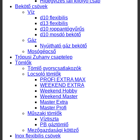
Hidegvizes fali kifolyó csap
Bekötő csövek
Víz
d10 flexibilis
d13 flexibilis
d10 roppantógyűrűs
d10 mosdó bekötő
Gáz
Nyújtható gáz bekötő
Mosógépcső
Trópusi Zuhany csaptelep
Tömlők
Tömlő gyorscsatlakozók
Locsoló tömlők
PROFI EXTRA MAX
WEEKEND EXTRA
Weekend Hobby
Weekend Master
Master Extra
Master Profi
Műszaki tömlők
Víztiszta
PB gáztömlő
Mezőgazdasági kötöző
Inox flexibilis csövek