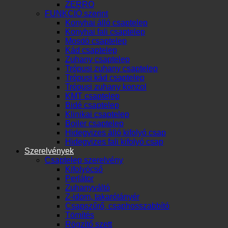
ZERRO
FUNKCIÓ szerint
Konyhai álló csaptelep
Konyhai fali csaptelep
Mosdó csaptelep
Kád csaptelep
Zuhany csaptelep
Trópusi zuhany csaptelep
Trópusi kád csaptelep
Trópusi zuhany konzol
KMT csaptelep
Bidé csaptelep
Klinikai csaptelep
Bojler csaptelep
Hidegvizes álló kifolyó csap
Hidegvizes fali kifolyó csap
Szerelvények
Csaptelep szerelvény
Kifolyócső
Perlátor
Zuhanyváltó
Z-idom, takarótányér
Csapszűrő, csaphosszabbító
Tömítés
Rögzítő szett