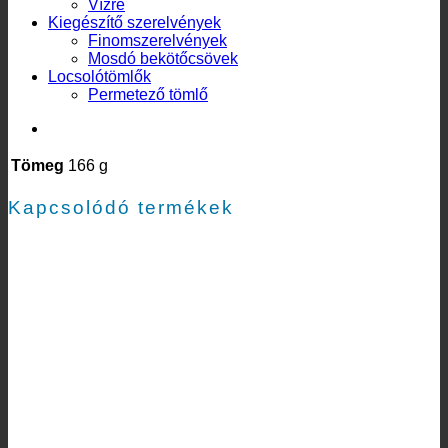
Vízre
Kiegészítő szerelvények
Finomszerelvények
Mosdó bekötőcsövek
Locsolótömlők
Permetező tömlő
További információk
Tömeg
166 g
Kapcsolódó termékek