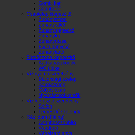
Gomb, kar
Csapbetét
Csaptelep kiegészítő
Zuhanystopp
Zuhany áttét
Zuhany gégecső
Zuhanyfej
Zuhanyrózsa
Fix zuhanycső
Zuhanytartó
Fürdőszoba kiegészítő
Kádkapaszkodók
WC ülőke
Víz nyomó szerelvény
Biztonsági szelep
Sarokszelep
Golyós csap
Nyomáscsökkentők
Víz leeresztő szerelvény
Szifon
Leeresztő szelepek
Réz idom (Fitting)
Csaphosszabbító
Végdugó
Végelzáró anya