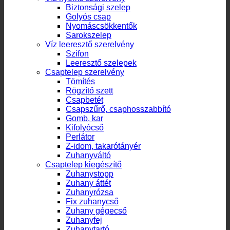
Biztonsági szelep
Golyós csap
Nyomáscsökkentők
Sarokszelep
Víz leeresztő szerelvény
Szifon
Leeresztő szelepek
Csaptelep szerelvény
Tömítés
Rögzítő szett
Csapbetét
Csapszűrő, csaphosszabbító
Gomb, kar
Kifolyócső
Perlátor
Z-idom, takarótányér
Zuhanyváltó
Csaptelep kiegészítő
Zuhanystopp
Zuhany áttét
Zuhanyrózsa
Fix zuhanycső
Zuhany gégecső
Zuhanyfej
Zuhanytartó