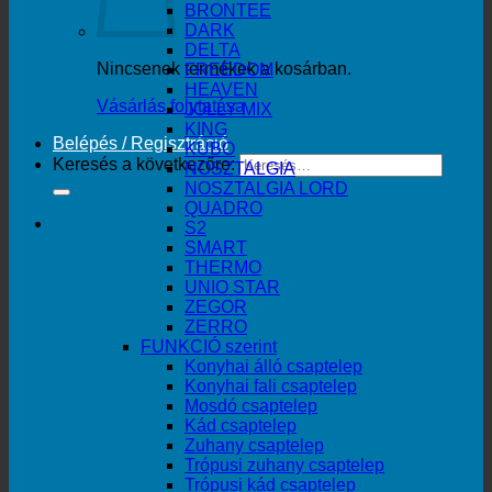
BRONTEE
DARK
DELTA
Nincsenek termékek a kosárban.
FREEDOM
HEAVEN
Vásárlás folytatása
JOLLY MIX
KING
Belépés / Regisztráció
KUBO
Keresés a következőre:
NOSZTALGIA
NOSZTALGIA LORD
QUADRO
S2
SMART
THERMO
UNIO STAR
ZEGOR
ZERRO
FUNKCIÓ szerint
Konyhai álló csaptelep
Konyhai fali csaptelep
Mosdó csaptelep
Kád csaptelep
Zuhany csaptelep
Trópusi zuhany csaptelep
Trópusi kád csaptelep