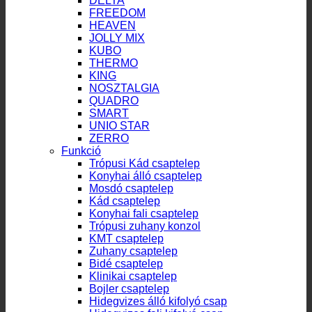
DELTA
FREEDOM
HEAVEN
JOLLY MIX
KUBO
THERMO
KING
NOSZTALGIA
QUADRO
SMART
UNIO STAR
ZERRO
Funkció
Trópusi Kád csaptelep
Konyhai álló csaptelep
Mosdó csaptelep
Kád csaptelep
Konyhai fali csaptelep
Trópusi zuhany konzol
KMT csaptelep
Zuhany csaptelep
Bidé csaptelep
Klinikai csaptelep
Bojler csaptelep
Hidegvizes álló kifolyó csap