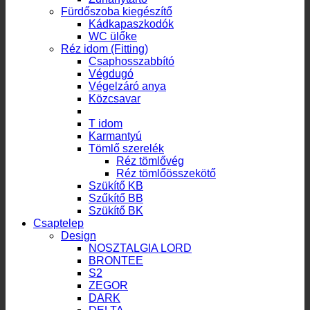
Fürdőszoba kiegészítő
Kádkapaszkodók
WC ülőke
Réz idom (Fitting)
Csaphosszabbító
Végdugó
Végelzáró anya
Közcsavar
Könyök
T idom
Karmantyú
Tömlő szerelék
Réz tömlővég
Réz tömlőösszekötő
Szükítő KB
Szűkítő BB
Szükítő BK
Csaptelep
Design
NOSZTALGIA LORD
BRONTEE
S2
ZEGOR
DARK