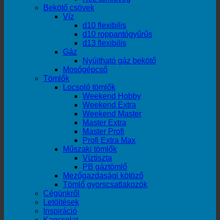
Bekötő csövek
Víz
d10 flexibilis
d10 roppantógyűrűs
d13 flexibilis
Gáz
Nyújtható gáz bekötő
Mosógépcső
Tömlők
Locsoló tömlők
Weekend Hobby
Weekend Extra
Weekend Master
Master Extra
Master Profi
Profi Extra Max
Műszaki tömlők
Víztiszta
PB gáztömlő
Mezőgazdasági kötöző
Tömlő gyorscsatlakozók
Cégünkről
Letöltések
Inspiráció
Kapcsolat