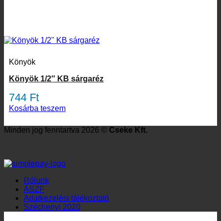
Könyök
Könyök 1/2″ KB sárgaréz
744
Ft
Kosárba teszem
Minden jog fenntartva 2026 ©
Cseke Kft.
Rólunk
ÁSZF
Adatkezelési tájékoztató
Széchenyi 2020