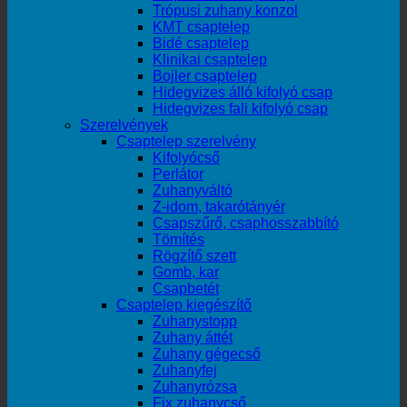
Trópusi zuhany konzol
KMT csaptelep
Bidé csaptelep
Klinikai csaptelep
Bojler csaptelep
Hidegvizes álló kifolyó csap
Hidegvizes fali kifolyó csap
Szerelvények
Csaptelep szerelvény
Kifolyócső
Perlátor
Zuhanyváltó
Z-idom, takarótányér
Csapszűrő, csaphosszabbító
Tömítés
Rögzítő szett
Gomb, kar
Csapbetét
Csaptelep kiegészítő
Zuhanystopp
Zuhany áttét
Zuhany gégecső
Zuhanyfej
Zuhanyrózsa
Fix zuhanycső