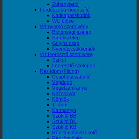
Zuhanytartó
Fürdőszoba kiegészítő
Kádkapaszkodók
WC ülőke
Víz nyomó szerelvény
Biztonsági szelep
Sarokszelep
Golyós csap
Nyomáscsökkentők
Víz leeresztő szerelvény
Szifon
Leeresztő szelepek
Réz idom (Fitting)
Csaphosszabbító
Végdugó
Végelzáró anya
Közcsavar
Könyök
T idom
Karmantyú
Szűkítő BB
Szükítő BK
Szükítő KB
Réz tömlőösszekötő
Réz tömlővég