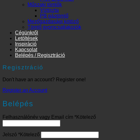
Műszaki tömlők
Víztiszta
PB gáztömlő
Mezőgazdasági kötöző
Tömlő gyorscsatlakozók
Cégünkről
Letöltések
Inspiráció
Kapcsolat
Belépés / Regisztráció
Regisztráció
Don't have an account? Register one!
Register an Account
Belépés
Felhasználónév vagy Email cím
*
Kötelező
Jelszó
*
Kötelező