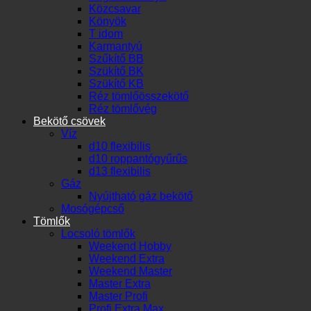
Közcsavar
Könyök
T idom
Karmantyú
Szűkítő BB
Szükítő BK
Szükítő KB
Réz tömlőösszekötő
Réz tömlővég
Bekötő csövek
Víz
d10 flexibilis
d10 roppantógyűrűs
d13 flexibilis
Gáz
Nyújtható gáz bekötő
Mosógépcső
Tömlők
Locsoló tömlők
Weekend Hobby
Weekend Extra
Weekend Master
Master Extra
Master Profi
Profi Extra Max