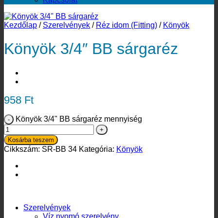
Kezdőlap
/
Szerelvények
/
Réz idom (Fitting)
/
Könyök
Könyök 3/4″ BB sárgaréz
958
Ft
Könyök 3/4" BB sárgaréz mennyiség
Kosárba teszem
Cikkszám:
SR-BB 34
Kategória:
Könyök
Termékkategóriák
Szerelvények
Víz nyomó szerelvény