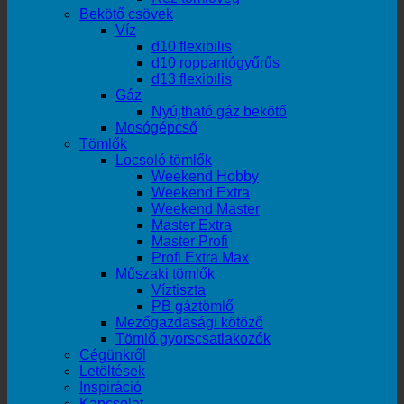
Bekötő csövek
Víz
d10 flexibilis
d10 roppantógyűrűs
d13 flexibilis
Gáz
Nyújtható gáz bekötő
Mosógépcső
Tömlők
Locsoló tömlők
Weekend Hobby
Weekend Extra
Weekend Master
Master Extra
Master Profi
Profi Extra Max
Műszaki tömlők
Víztiszta
PB gáztömlő
Mezőgazdasági kötöző
Tömlő gyorscsatlakozók
Cégünkről
Letöltések
Inspiráció
Kapcsolat