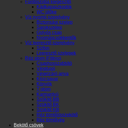
Fürdőszoba kiegészítő
Kádkapaszkodók
WC ülőke
Víz nyomó szerelvény
Biztonsági szelep
Sarokszelep
Golyós csap
Nyomáscsökkentők
Víz leeresztő szerelvény
Szifon
Leeresztő szelepek
Réz idom (Fitting)
Csaphosszabbító
Végdugó
Végelzáró anya
Közcsavar
Könyök
T idom
Karmantyú
Szűkítő BB
Szükítő BK
Szükítő KB
Réz tömlőösszekötő
Réz tömlővég
Bekötő csövek