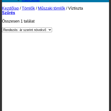
Kezdőlap
/
Tömlők
/
Műszaki tömlők
/
Víztiszta
Szűrés
Összesen 1 találat