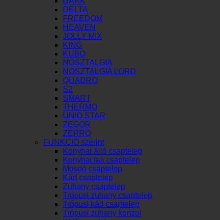
DARK
DELTA
FREEDOM
HEAVEN
JOLLY MIX
KING
KUBO
NOSZTALGIA
NOSZTALGIA LORD
QUADRO
S2
SMART
THERMO
UNIO STAR
ZEGOR
ZERRO
FUNKCIÓ szerint
Konyhai álló csaptelep
Konyhai fali csaptelep
Mosdó csaptelep
Kád csaptelep
Zuhany csaptelep
Trópusi zuhany csaptelep
Trópusi kád csaptelep
Trópusi zuhany konzol