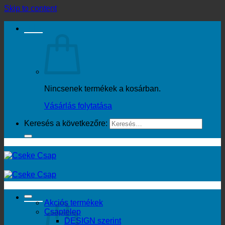
Skip to content
0
Ft
Nincsenek termékek a kosárban.
Vásárlás folytatása
Keresés a következőre:
0
Ft
Akciós termékek
Csaptelep
DESIGN szerint