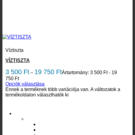
Víztiszta
VÍZTISZTA
3 500
Ft
19 750
Ft
–
Ártartomány: 3 500 Ft - 19
750 Ft
Opciók választása
Ennek a terméknek több variációja van. A változatok a
termékoldalon választhatók ki
Termékkategóriák
Szerelvények
Csaptelep szerelvény
Tömítés
Rögzítő szett