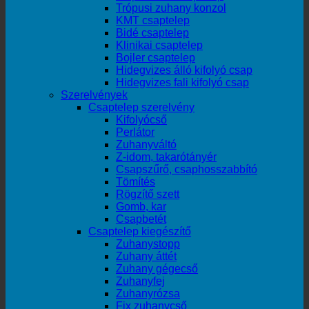
Trópusi zuhany konzol
KMT csaptelep
Bidé csaptelep
Klinikai csaptelep
Bojler csaptelep
Hidegvizes álló kifolyó csap
Hidegvizes fali kifolyó csap
Szerelvények
Csaptelep szerelvény
Kifolyócső
Perlátor
Zuhanyváltó
Z-idom, takarótányér
Csapszűrő, csaphosszabbító
Tömítés
Rögzítő szett
Gomb, kar
Csapbetét
Csaptelep kiegészítő
Zuhanystopp
Zuhany áttét
Zuhany gégecső
Zuhanyfej
Zuhanyrózsa
Fix zuhanycső