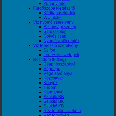
Zuhanytartó
Fürdőszoba kiegészítő
Kádkapaszkodók
WC ülőke
Víz nyomó szerelvény
Biztonsági szelep
Sarokszelep
Golyós csap
Nyomáscsökkentők
Víz leeresztő szerelvény
Szifon
Leeresztő szelepek
Réz idom (Fitting)
Csaphosszabbító
Végdugó
Végelzáró anya
Közcsavar
Könyök
T idom
Karmantyú
Szűkítő BB
Szükítő BK
Szükítő KB
Réz tömlőösszekötő
Réz tömlővég