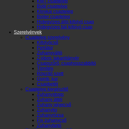
KMT csaptelep
Bidé csaptelep
Klinikai csaptelep
Bojler csaptelep
Hidegvizes álló kifolyó csap
Hidegvizes fali kifolyó csap
Szerelvények
Csaptelep szerelvény
Kifolyócső
Perlátor
Zuhanyváltó
Z-idom, takarótányér
Csapszűrő, csaphosszabbító
Tömítés
Rögzítő szett
Gomb, kar
Csapbetét
Csaptelep kiegészítő
Zuhanystopp
Zuhany áttét
Zuhany gégecső
Zuhanyfej
Zuhanyrózsa
Fix zuhanycső
Zuhanytartó