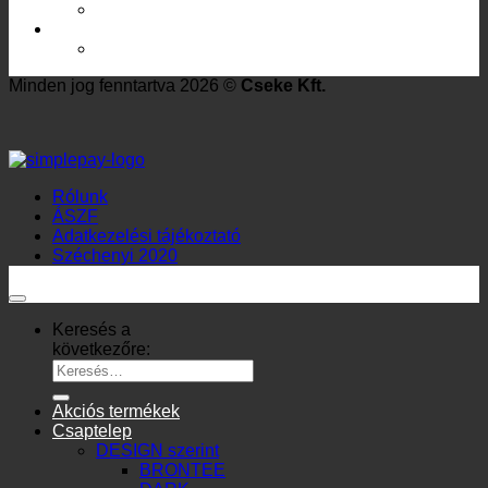
Mosdó bekötőcsövek
Locsolótömlők
Permetező tömlő
Minden jog fenntartva 2026 ©
Cseke Kft.
Rólunk
ÁSZF
Adatkezelési tájékoztató
Széchenyi 2020
Keresés a
következőre:
Akciós termékek
Csaptelep
DESIGN szerint
BRONTEE