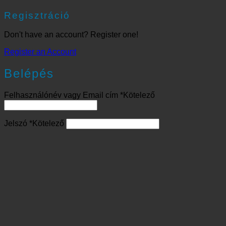
Regisztráció
Don't have an account? Register one!
Register an Account
Belépés
Felhasználónév vagy Email cím
*
Kötelező
Jelszó
*
Kötelező
Emlékezz rám
Belépés
Elfelejtett jelszó?