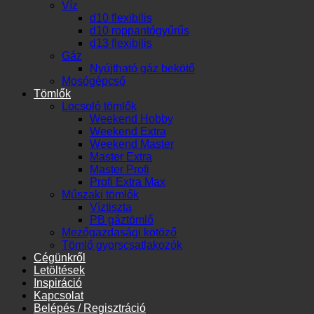
Víz
d10 flexibilis
d10 roppantógyűrűs
d13 flexibilis
Gáz
Nyújtható gáz bekötő
Mosógépcső
Tömlők
Locsoló tömlők
Weekend Hobby
Weekend Extra
Weekend Master
Master Extra
Master Profi
Profi Extra Max
Műszaki tömlők
Víztiszta
PB gáztömlő
Mezőgazdasági kötöző
Tömlő gyorscsatlakozók
Cégünkről
Letöltések
Inspiráció
Kapcsolat
Belépés / Regisztráció