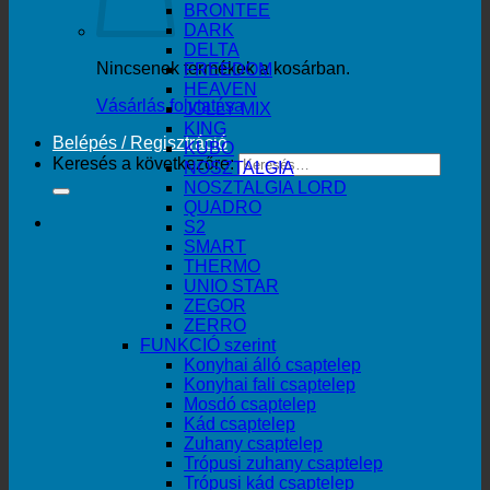
BRONTEE
DARK
DELTA
Nincsenek termékek a kosárban.
FREEDOM
HEAVEN
Vásárlás folytatása
JOLLY MIX
KING
Belépés / Regisztráció
KUBO
Keresés a következőre:
NOSZTALGIA
NOSZTALGIA LORD
QUADRO
S2
SMART
THERMO
UNIO STAR
ZEGOR
ZERRO
FUNKCIÓ szerint
Konyhai álló csaptelep
Konyhai fali csaptelep
Mosdó csaptelep
Kád csaptelep
Zuhany csaptelep
Trópusi zuhany csaptelep
Trópusi kád csaptelep