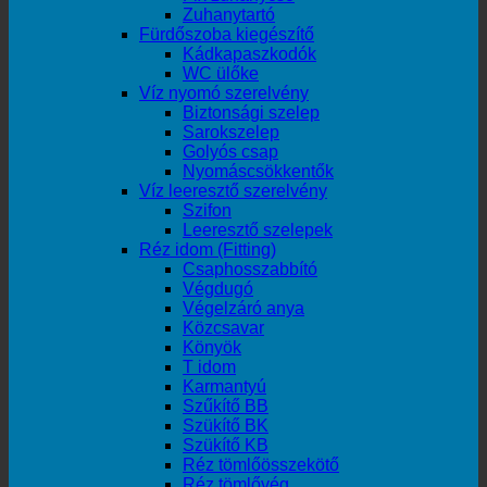
Zuhanytartó
Fürdőszoba kiegészítő
Kádkapaszkodók
WC ülőke
Víz nyomó szerelvény
Biztonsági szelep
Sarokszelep
Golyós csap
Nyomáscsökkentők
Víz leeresztő szerelvény
Szifon
Leeresztő szelepek
Réz idom (Fitting)
Csaphosszabbító
Végdugó
Végelzáró anya
Közcsavar
Könyök
T idom
Karmantyú
Szűkítő BB
Szükítő BK
Szükítő KB
Réz tömlőösszekötő
Réz tömlővég