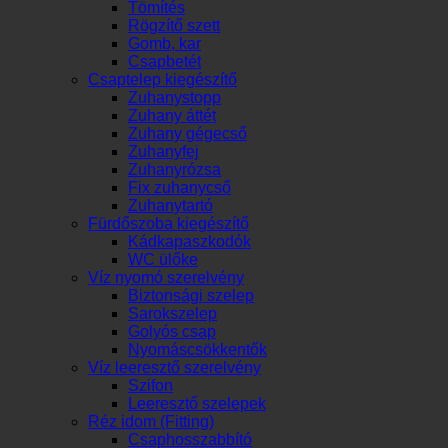
Tömítés
Rögzítő szett
Gomb, kar
Csapbetét
Csaptelep kiegészítő
Zuhanystopp
Zuhany áttét
Zuhany gégecső
Zuhanyfej
Zuhanyrózsa
Fix zuhanycső
Zuhanytartó
Fürdőszoba kiegészítő
Kádkapaszkodók
WC ülőke
Víz nyomó szerelvény
Biztonsági szelep
Sarokszelep
Golyós csap
Nyomáscsökkentők
Víz leeresztő szerelvény
Szifon
Leeresztő szelepek
Réz idom (Fitting)
Csaphosszabbító