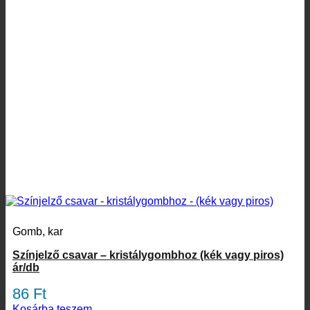
Gomb, kar
Színjelző csavar – kristálygombhoz (kék vagy piros)
ár/db
86
Ft
Kosárba teszem