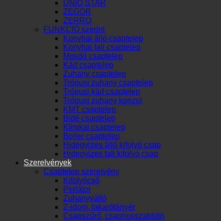
UNIO STAR
ZEGOR
ZERRO
FUNKCIÓ szerint
Konyhai álló csaptelep
Konyhai fali csaptelep
Mosdó csaptelep
Kád csaptelep
Zuhany csaptelep
Trópusi zuhany csaptelep
Trópusi kád csaptelep
Trópusi zuhany konzol
KMT csaptelep
Bidé csaptelep
Klinikai csaptelep
Bojler csaptelep
Hidegvizes álló kifolyó csap
Hidegvizes fali kifolyó csap
Szerelvények
Csaptelep szerelvény
Kifolyócső
Perlátor
Zuhanyváltó
Z-idom, takarótányér
Csapszűrő, csaphosszabbító