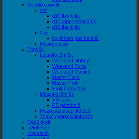
Bekötő csövek
Víz
d10 flexibilis
d10 roppantógyűrűs
d13 flexibilis
Gáz
Nyújtható gáz bekötő
Mosógépcső
Tömlők
Locsoló tömlők
Weekend Hobby
Weekend Extra
Weekend Master
Master Extra
Master Profi
Profi Extra Max
Műszaki tömlők
Víztiszta
PB gáztömlő
Mezőgazdasági kötöző
Tömlő gyorscsatlakozók
Cégünkről
Letöltések
Inspiráció
Kapcsolat