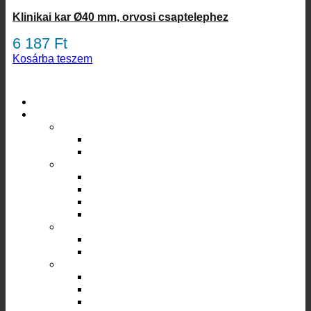
Klinikai kar Ø40 mm, orvosi csaptelephez
6 187
Ft
Kosárba teszem
Termékkategóriák
Trópusi Zuhany csaptelep
Szerelvények
Fürdőszoba kiegészítő
Kádkapaszkodók
WC ülőke
Víz nyomó szerelvény
Biztonsági szelep
Golyós csap
Nyomáscsökkentők
Sarokszelep
Víz leeresztő szerelvény
Szifon
Leeresztő szelepek
Csaptelep szerelvény
Tömítés
Rögzítő szett
Csapbetét