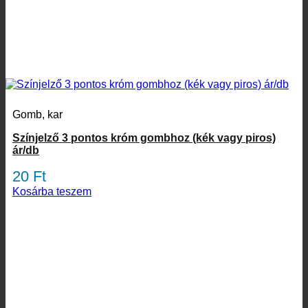
Gomb, kar
Színjelző 3 pontos króm gombhoz (kék vagy piros)
ár/db
20
Ft
Kosárba teszem