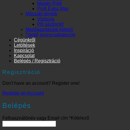
Master Profi
Profi Extra Max
Műszaki tömlők
Víztiszta
PB gáztömlő
Mezőgazdasági kötöző
Tömlő gyorscsatlakozók
Cégünkről
Letöltések
Inspiráció
Kapcsolat
Belépés / Regisztráció
Regisztráció
Don't have an account? Register one!
Register an Account
Belépés
Felhasználónév vagy Email cím
*
Kötelező