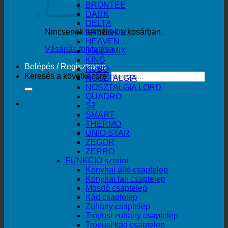
BRONTEE
DARK
DELTA
Nincsenek termékek a kosárban.
FREEDOM
HEAVEN
Vásárlás folytatása
JOLLY MIX
KING
Belépés / Regisztráció
KUBO
Keresés a következőre:
NOSZTALGIA
NOSZTALGIA LORD
QUADRO
S2
SMART
THERMO
UNIO STAR
ZEGOR
ZERRO
FUNKCIÓ szerint
Konyhai álló csaptelep
Konyhai fali csaptelep
Mosdó csaptelep
Kád csaptelep
Zuhany csaptelep
Trópusi zuhany csaptelep
Trópusi kád csaptelep