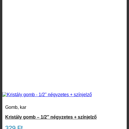
Gomb, kar
Kristály gomb – 1/2″ négyzetes + színjelző
329
Ft