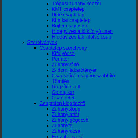
Trópusi zuhany konzol
KMT csaptelep
Bidé csaptelep
Klinikai csaptelep
Bojler csaptelep
Hidegvizes álló kifolyó csap
Hidegvizes fali kifolyó csap
Szerelvények
Csaptelep szerelvény
Kifolyócső
Perlátor
Zuhanyváltó
Z-idom, takarótányér
Csapszűrő, csaphosszabbító
Tömítés
Rögzítő szett
Gomb, kar
Csapbetét
Csaptelep kiegészítő
Zuhanystopp
Zuhany áttét
Zuhany gégecső
Zuhanyfej
Zuhanyrózsa
Fix zuhanycső