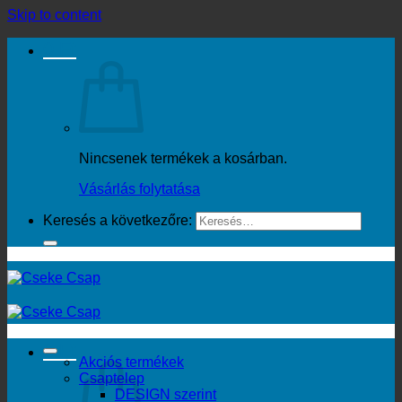
Skip to content
0
Ft
Nincsenek termékek a kosárban.
Vásárlás folytatása
Keresés a következőre:
0
Ft
Akciós termékek
Csaptelep
DESIGN szerint