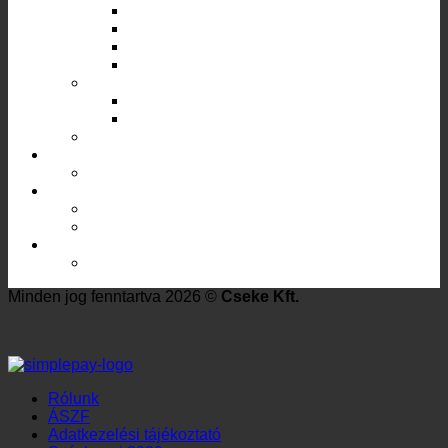
Weekend Hobby
Weekend Master
Master Extra
Master Profi
Műszaki tömlők
Víztiszta
PB gáztömlő
Mezőgazdasági kötöző
Inox flexibilis csövek
Vízre
Kiegészítő szerelvények
Finomszerelvények
Mosdó bekötőcsövek
Locsolótömlők
Permetező tömlő
Minden jog fenntartva 2026 ©
Cseke Kft.
Rólunk
ÁSZF
Adatkezelési tájékoztató