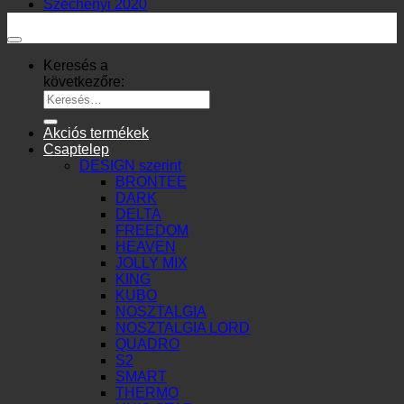
Széchenyi 2020
Keresés a
következőre:
Akciós termékek
Csaptelep
DESIGN szerint
BRONTEE
DARK
DELTA
FREEDOM
HEAVEN
JOLLY MIX
KING
KUBO
NOSZTALGIA
NOSZTALGIA LORD
QUADRO
S2
SMART
THERMO