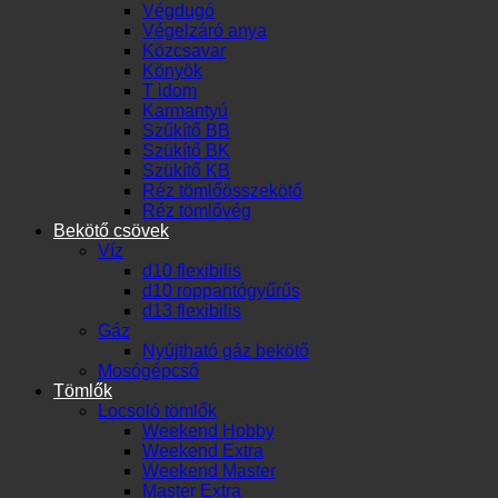
Végdugó
Végelzáró anya
Közcsavar
Könyök
T idom
Karmantyú
Szűkítő BB
Szükítő BK
Szükítő KB
Réz tömlőösszekötő
Réz tömlővég
Bekötő csövek
Víz
d10 flexibilis
d10 roppantógyűrűs
d13 flexibilis
Gáz
Nyújtható gáz bekötő
Mosógépcső
Tömlők
Locsoló tömlők
Weekend Hobby
Weekend Extra
Weekend Master
Master Extra