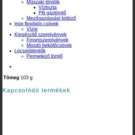
Műszaki tömlők
Víztiszta
PB gáztömlő
Mezőgazdasági kötöző
Inox flexibilis csövek
Vízre
Kiegészítő szerelvények
Finomszerelvények
Mosdó bekötőcsövek
Locsolótömlők
Permetező tömlő
További információk
Tömeg
103 g
Kapcsolódó termékek