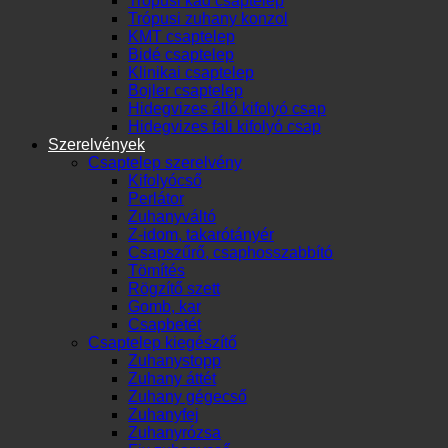
Trópusi kád csaptelep
Trópusi zuhany konzol
KMT csaptelep
Bidé csaptelep
Klinikai csaptelep
Bojler csaptelep
Hidegvizes álló kifolyó csap
Hidegvizes fali kifolyó csap
Szerelvények
Csaptelep szerelvény
Kifolyócső
Perlátor
Zuhanyváltó
Z-idom, takarótányér
Csapszűrő, csaphosszabbító
Tömítés
Rögzítő szett
Gomb, kar
Csapbetét
Csaptelep kiegészítő
Zuhanystopp
Zuhany áttét
Zuhany gégecső
Zuhanyfej
Zuhanyrózsa