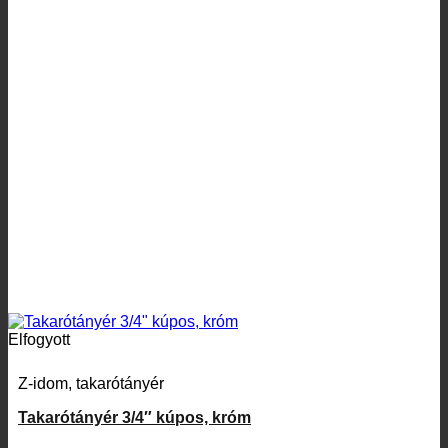
Elfogyott
Z-idom, takarótányér
Takarótányér 3/4″ kúpos, króm