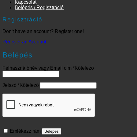
Kapcsolat
Belépés / Regisztráció
Regisztráció
Don't have an account? Register one!
Register an Account
Belépés
Felhasználónév vagy Email cím
*
Kötelező
Jelszó
*
Kötelező
Emlékezz rám
Belépés