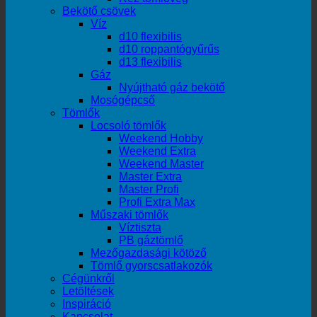
Bekötő csövek
Víz
d10 flexibilis
d10 roppantógyűrűs
d13 flexibilis
Gáz
Nyújtható gáz bekötő
Mosógépcső
Tömlők
Locsoló tömlők
Weekend Hobby
Weekend Extra
Weekend Master
Master Extra
Master Profi
Profi Extra Max
Műszaki tömlők
Víztiszta
PB gáztömlő
Mezőgazdasági kötöző
Tömlő gyorscsatlakozók
Cégünkről
Letöltések
Inspiráció
Kapcsolat