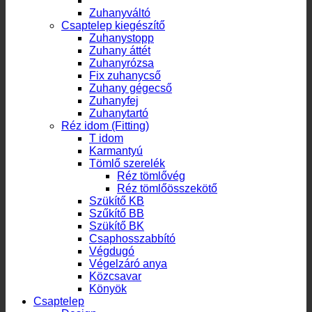
Z-idom, takarótányér
Zuhanyváltó
Csaptelep kiegészítő
Zuhanystopp
Zuhany áttét
Zuhanyrózsa
Fix zuhanycső
Zuhany gégecső
Zuhanyfej
Zuhanytartó
Réz idom (Fitting)
T idom
Karmantyú
Tömlő szerelék
Réz tömlővég
Réz tömlőösszekötő
Szükítő KB
Szűkítő BB
Szükítő BK
Csaphosszabbító
Végdugó
Végelzáró anya
Közcsavar
Könyök
Csaptelep