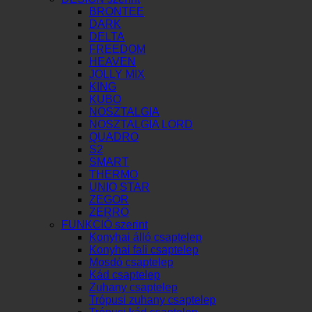
BRONTEE
DARK
DELTA
FREEDOM
HEAVEN
JOLLY MIX
KING
KUBO
NOSZTALGIA
NOSZTALGIA LORD
QUADRO
S2
SMART
THERMO
UNIO STAR
ZEGOR
ZERRO
FUNKCIÓ szerint
Konyhai álló csaptelep
Konyhai fali csaptelep
Mosdó csaptelep
Kád csaptelep
Zuhany csaptelep
Trópusi zuhany csaptelep