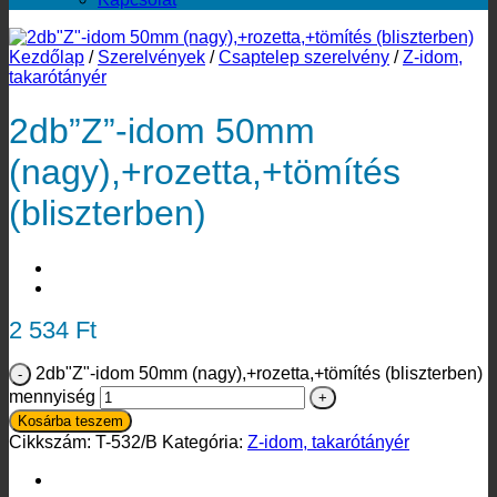
Kezdőlap
/
Szerelvények
/
Csaptelep szerelvény
/
Z-idom,
takarótányér
2db”Z”-idom 50mm
(nagy),+rozetta,+tömítés
(bliszterben)
2 534
Ft
2db"Z"-idom 50mm (nagy),+rozetta,+tömítés (bliszterben)
mennyiség
Kosárba teszem
Cikkszám:
T-532/B
Kategória:
Z-idom, takarótányér