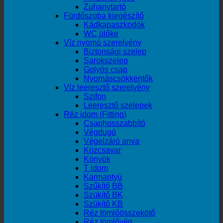
Zuhanytartó
Fürdőszoba kiegészítő
Kádkapaszkodók
WC ülőke
Víz nyomó szerelvény
Biztonsági szelep
Sarokszelep
Golyós csap
Nyomáscsökkentők
Víz leeresztő szerelvény
Szifon
Leeresztő szelepek
Réz idom (Fitting)
Csaphosszabbító
Végdugó
Végelzáró anya
Közcsavar
Könyök
T idom
Karmantyú
Szűkítő BB
Szükítő BK
Szükítő KB
Réz tömlőösszekötő
Réz tömlővég