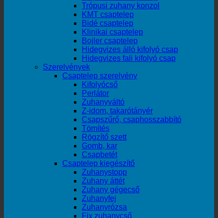
Trópusi zuhany konzol
KMT csaptelep
Bidé csaptelep
Klinikai csaptelep
Bojler csaptelep
Hidegvizes álló kifolyó csap
Hidegvizes fali kifolyó csap
Szerelvények
Csaptelep szerelvény
Kifolyócső
Perlátor
Zuhanyváltó
Z-idom, takarótányér
Csapszűrő, csaphosszabbító
Tömítés
Rögzítő szett
Gomb, kar
Csapbetét
Csaptelep kiegészítő
Zuhanystopp
Zuhany áttét
Zuhany gégecső
Zuhanyfej
Zuhanyrózsa
Fix zuhanycső