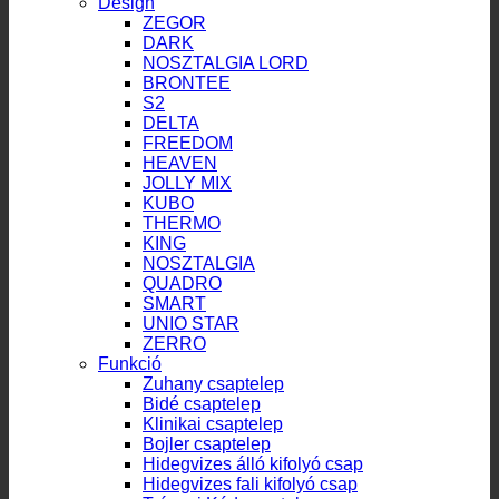
Design
ZEGOR
DARK
NOSZTALGIA LORD
BRONTEE
S2
DELTA
FREEDOM
HEAVEN
JOLLY MIX
KUBO
THERMO
KING
NOSZTALGIA
QUADRO
SMART
UNIO STAR
ZERRO
Funkció
Zuhany csaptelep
Bidé csaptelep
Klinikai csaptelep
Bojler csaptelep
Hidegvizes álló kifolyó csap
Hidegvizes fali kifolyó csap