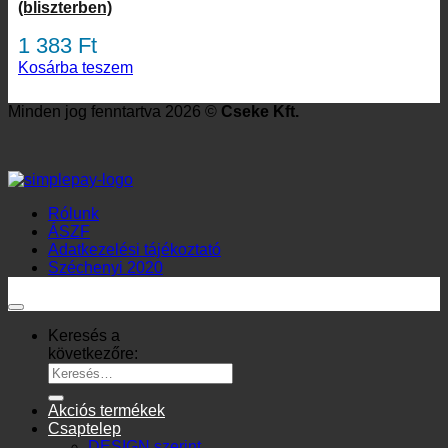
(bliszterben)
1 383
Ft
Kosárba teszem
Minden jog fenntartva 2026 ©
Cseke Kft.
Rólunk
ÁSZF
Adatkezelési tájékoztató
Széchenyi 2020
Keresés a
következőre:
Akciós termékek
Csaptelep
DESIGN szerint