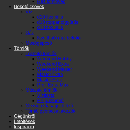
Réz tömlővég
Bekötő csövek
Víz
d10 flexibilis
d10 roppantógyűrűs
d13 flexibilis
Gáz
Nyújtható gáz bekötő
Mosógépcső
Tömlők
Locsoló tömlők
Weekend Hobby
Weekend Extra
Weekend Master
Master Extra
Master Profi
Profi Extra Max
Műszaki tömlők
Víztiszta
PB gáztömlő
Mezőgazdasági kötöző
Tömlő gyorscsatlakozók
Cégünkről
Letöltések
Inspiráció