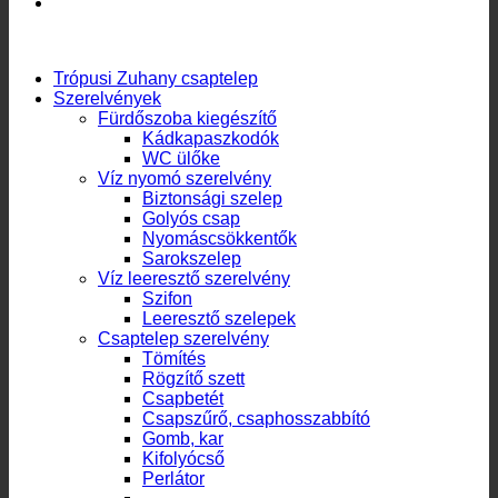
Termékkategóriák
Trópusi Zuhany csaptelep
Szerelvények
Fürdőszoba kiegészítő
Kádkapaszkodók
WC ülőke
Víz nyomó szerelvény
Biztonsági szelep
Golyós csap
Nyomáscsökkentők
Sarokszelep
Víz leeresztő szerelvény
Szifon
Leeresztő szelepek
Csaptelep szerelvény
Tömítés
Rögzítő szett
Csapbetét
Csapszűrő, csaphosszabbító
Gomb, kar
Kifolyócső
Perlátor