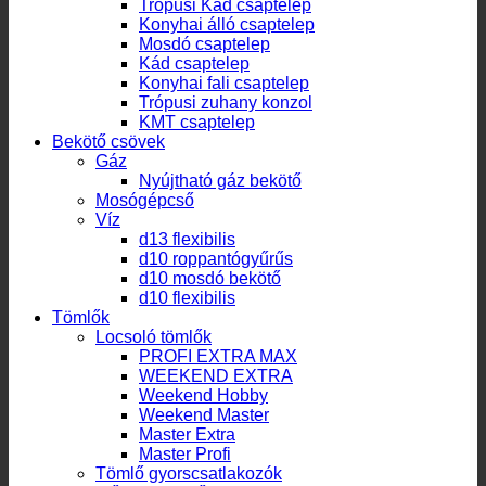
Trópusi Kád csaptelep
Konyhai álló csaptelep
Mosdó csaptelep
Kád csaptelep
Konyhai fali csaptelep
Trópusi zuhany konzol
KMT csaptelep
Bekötő csövek
Gáz
Nyújtható gáz bekötő
Mosógépcső
Víz
d13 flexibilis
d10 roppantógyűrűs
d10 mosdó bekötő
d10 flexibilis
Tömlők
Locsoló tömlők
PROFI EXTRA MAX
WEEKEND EXTRA
Weekend Hobby
Weekend Master
Master Extra
Master Profi
Tömlő gyorscsatlakozók