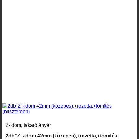
Z-idom, takarótányér
2db”Z”-idom 42mm (közepes),+rozetta,+tömítés