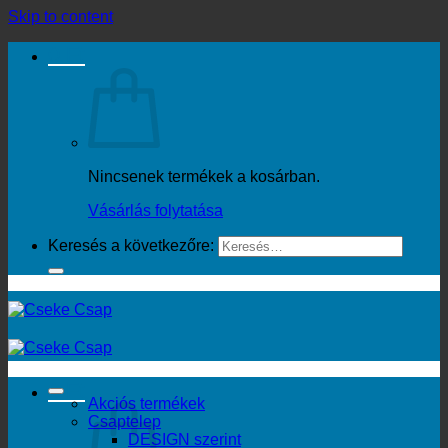
Skip to content
0
Ft
Nincsenek termékek a kosárban.
Vásárlás folytatása
Keresés a következőre:
0
Ft
Akciós termékek
Csaptelep
DESIGN szerint