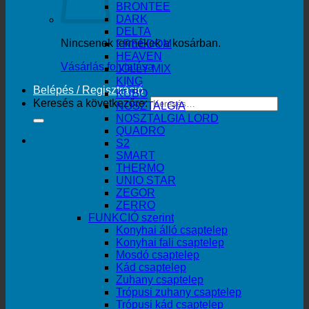
BRONTEE
DARK
DELTA
Nincsenek termékek a kosárban.
FREEDOM
HEAVEN
Vásárlás folytatása
JOLLY MIX
KING
Belépés / Regisztráció
KUBO
Keresés a következőre:
NOSZTALGIA
NOSZTALGIA LORD
QUADRO
S2
SMART
THERMO
UNIO STAR
ZEGOR
ZERRO
FUNKCIÓ szerint
Konyhai álló csaptelep
Konyhai fali csaptelep
Mosdó csaptelep
Kád csaptelep
Zuhany csaptelep
Trópusi zuhany csaptelep
Trópusi kád csaptelep