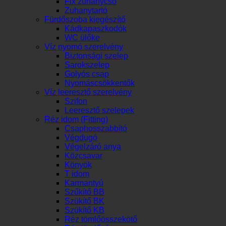
Fix zuhanycső
Zuhanytartó
Fürdőszoba kiegészítő
Kádkapaszkodók
WC ülőke
Víz nyomó szerelvény
Biztonsági szelep
Sarokszelep
Golyós csap
Nyomáscsökkentők
Víz leeresztő szerelvény
Szifon
Leeresztő szelepek
Réz idom (Fitting)
Csaphosszabbító
Végdugó
Végelzáró anya
Közcsavar
Könyök
T idom
Karmantyú
Szűkítő BB
Szükítő BK
Szükítő KB
Réz tömlőösszekötő